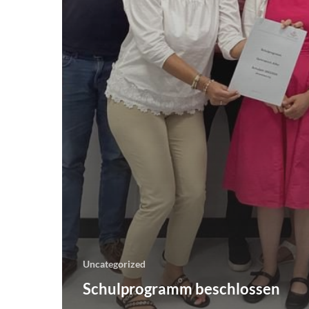
F10,
um
ein
Eingabehilfemenü
zu
öffnen.
Uncategorized
Schulprogramm beschlossen